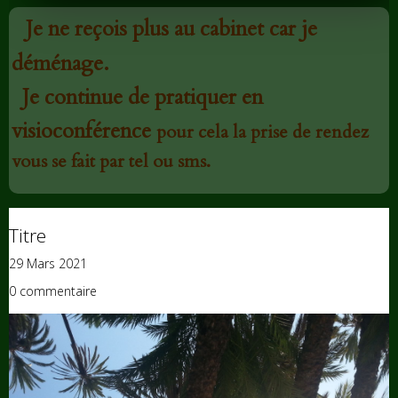
Je ne reçois plus au cabinet car je
déménage.
Je continue de pratiquer en
visioconférence
pour cela la prise de rendez
vous se fait par tel ou sms.
Titre
29 Mars 2021
0 commentaire