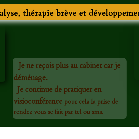
alyse, thérapie brève et développeme
Je ne reçois plus au cabinet car je
déménage.
Je continue de pratiquer en
visioconférence
pour cela la prise de
rendez vous se fait par tel ou sms.