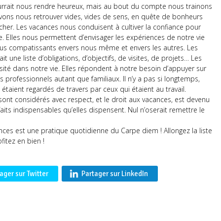
rrait nous rendre heureux, mais au bout du compte nous trainons
vons nous retrouver vides, vides de sens, en quête de bonheurs
her. Les vacances nous conduisent à cultiver la confiance pour
re. Elles nous permettent d’envisager les expériences de notre vie
 plus compatissants envers nous même et envers les autres. Les
t une liste d’obligations, d’objectifs, de visites, de projets… Les
é dans notre vie. Elles répondent à notre besoin d’appuyer sur
rofessionnels autant que familiaux. Il n’y a pas si longtemps,
étaient regardés de travers par ceux qui étaient au travail.
 sont considérés avec respect, et le droit aux vacances, est devenu
aits indispensables qu’elles dispensent. Nul n’oserait remettre le
nces est une pratique quotidienne du Carpe diem ! Allongez la liste
itez en bien !
ager sur Twitter
Partager sur LinkedIn